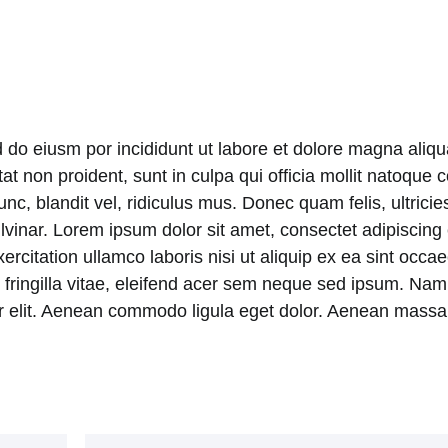
d do eiusm por incididunt ut labore et dolore magna aliq
atat non proident, sunt in culpa qui officia mollit natoqu
 blandit vel, ridiculus mus. Donec quam felis, ultricies
nar. Lorem ipsum dolor sit amet, consectet adipiscing el
itation ullamco laboris nisi ut aliquip ex ea sint occaeca
ringilla vitae, eleifend acer sem neque sed ipsum. Nam
uer elit. Aenean commodo ligula eget dolor. Aenean massa.