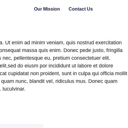
Our Mission
Contact Us
ua. Ut enim ad minim veniam, quis nostrud exercitation
e consequat massa quis enim. Donec pede justo, fringilla
 nec, pellentesque eu, pretium consectetuer elit.
it,sed do eiusm por incididunt ut labore et dolore
t cupidatat non proident, sunt in culpa qui officia mollit
 quam nunc, blandit vel, ridiculus mus. Donec quam
 luculvinar.