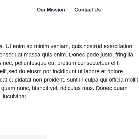
Our Mission
Contact Us
ua. Ut enim ad minim veniam, quis nostrud exercitation
e consequat massa quis enim. Donec pede justo, fringilla
 nec, pellentesque eu, pretium consectetuer elit.
it,sed do eiusm por incididunt ut labore et dolore
t cupidatat non proident, sunt in culpa qui officia mollit
 quam nunc, blandit vel, ridiculus mus. Donec quam
 luculvinar.