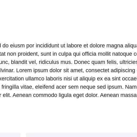
d do eiusm por incididunt ut labore et dolore magna aliq
atat non proident, sunt in culpa qui officia mollit natoqu
 blandit vel, ridiculus mus. Donec quam felis, ultricies
nar. Lorem ipsum dolor sit amet, consectet adipiscing el
itation ullamco laboris nisi ut aliquip ex ea sint occaeca
ringilla vitae, eleifend acer sem neque sed ipsum. Nam
uer elit. Aenean commodo ligula eget dolor. Aenean massa.